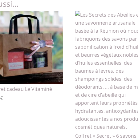
ussi…
ret cadeau Le Vitaminé
0
€
Coffret « Secret » 6 savons