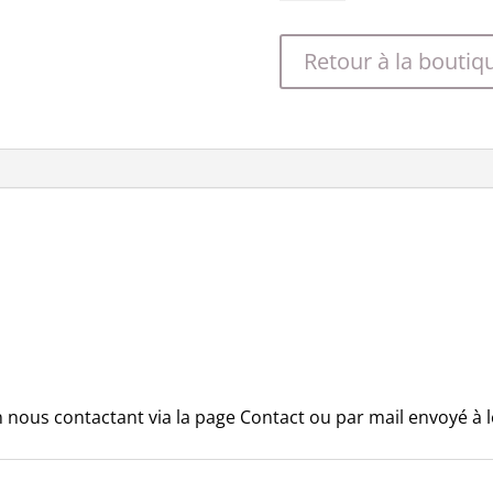
Coffret
cadeau
Retour à la boutiq
Le
Relaxant
n nous contactant via la page Contact ou par mail envoyé à