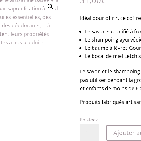
31,00
€
Idéal pour offrir, ce coffre
Le savon saponifié à fr
Le shampoing ayurvédiq
Le baume à lèvres Gou
Le bocal de miel Letchis
Le savon et le shampoing 
pas utiliser pendant la gr
et enfants de moins de 6 
Produits fabriqués artisa
En stock
quantité
Ajouter a
de