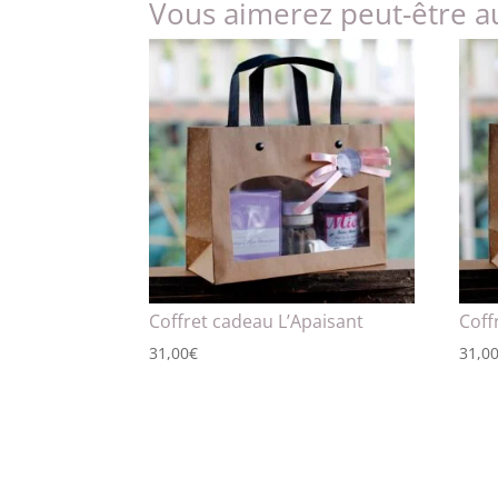
Vous aimerez peut-être a
Coffret cadeau L’Apaisant
Coff
31,00
€
31,0