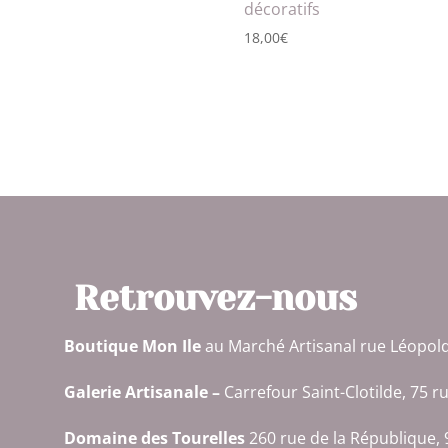
décoratifs
18,00
€
Retrouvez-nous
Boutique Mon Ile
au Marché Artisanal rue Léopol
Galerie Artisanale
–
Carrefour Saint-Clotilde, 75 r
Domaine des Tourelles
260 rue de la République, 