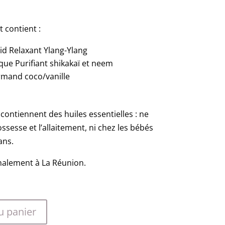
t contient :
oid Relaxant Ylang-Ylang
ue Purifiant shikakaï et neem
rmand coco/vanille
contiennent des huiles essentielles : ne
ossesse et l’allaitement, ni chez les bébés
ans.
nalement à La Réunion.
u panier