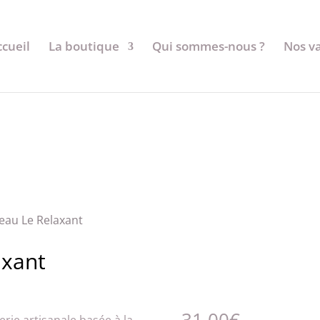
ccueil
La boutique
Qui sommes-nous ?
Nos v
deau Le Relaxant
axant