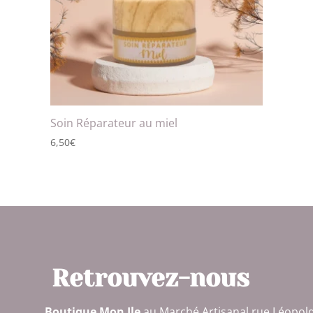
Soin Réparateur au miel
6,50
€
Retrouvez-nous
Boutique Mon Ile
au Marché Artisanal rue Léopol