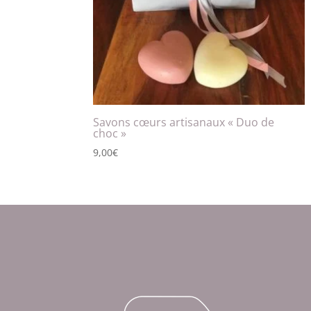
Savons cœurs artisanaux « Duo de
choc »
9,00
€