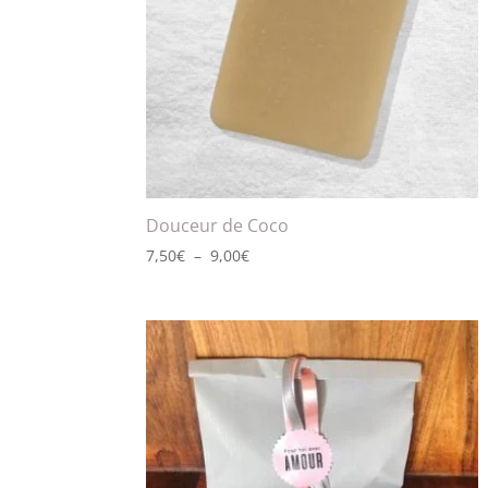
Douceur de Coco
Plage
7,50
€
–
9,00
€
de
prix :
7,50€
à
9,00€