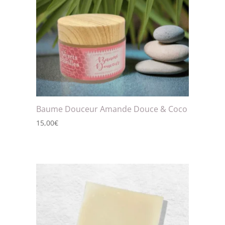
Baume Douceur Amande Douce & Coco
15,00
€