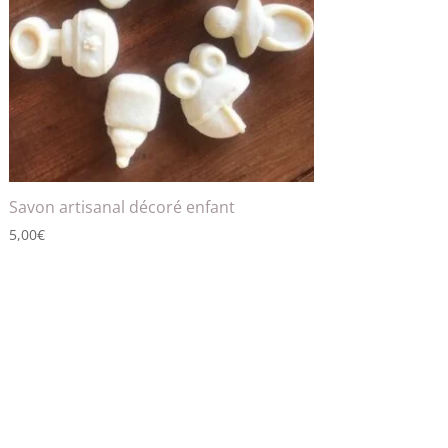
Savon artisanal décoré enfant
5,00
€