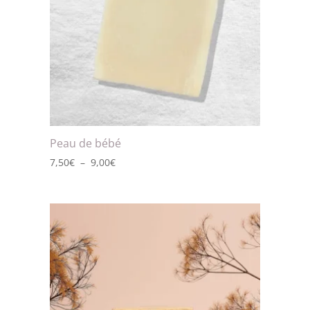
Peau de bébé
Plage
7,50
€
–
9,00
€
de
prix :
7,50€
à
9,00€